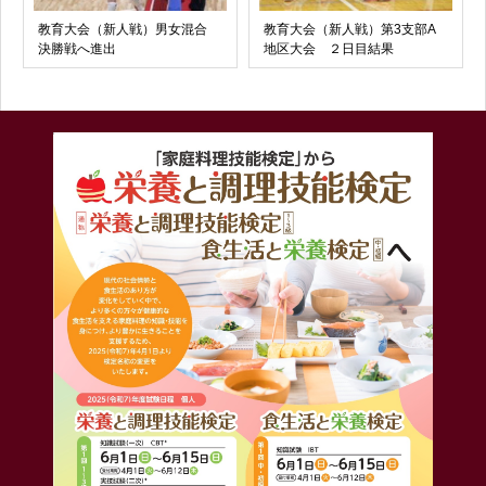
教育大会（新人戦）男女混合
教育大会（新人戦）第3支部A
決勝戦へ進出
地区大会 ２日目結果