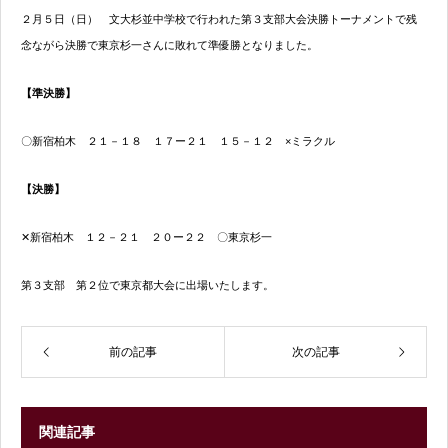
２月５日（日） 文大杉並中学校で行われた第３支部大会決勝トーナメントで残
念ながら決勝で東京杉一さんに敗れて準優勝となりました。
【準決勝】
〇新宿柏木 ２１－１８ １７ー２１ １５－１２ ×ミラクル
【決勝】
✕新宿柏木 １２－２１ ２０ー２２ 〇東京杉一
第３支部 第２位で東京都大会に出場いたします。
前の記事
次の記事
関連記事